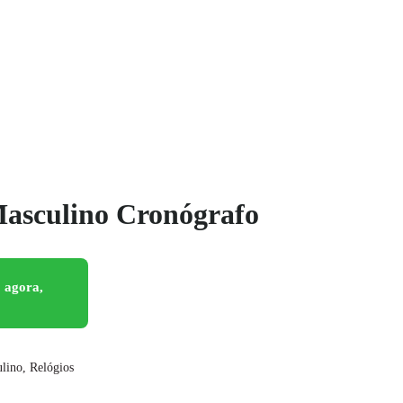
Masculino Cronógrafo
 agora,
ulino
,
Relógios