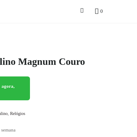
0
ulino Magnum Couro
 agora,
ulino
,
Relógios
e semana