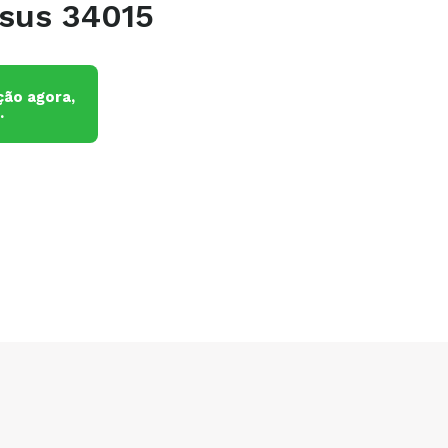
rsus 34015
ão agora,
.