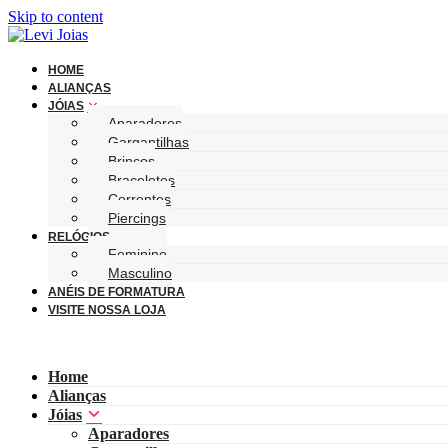
Skip to content
HOME
ALIANÇAS
JÓIAS
Aparadores
Gargantilhas
Brincos
Braceletes
Correntes
Piercings
RELÓGIOS
Feminino
Masculino
ANÉIS DE FORMATURA
VISITE NOSSA LOJA
Home
Alianças
Jóias
Aparadores