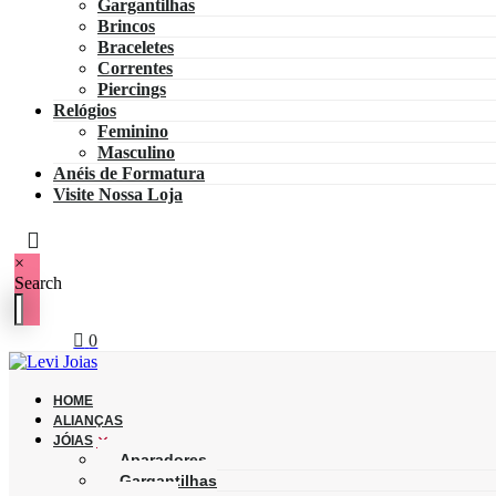
Gargantilhas
Brincos
Braceletes
Correntes
Piercings
Relógios
Feminino
Masculino
Anéis de Formatura
Visite Nossa Loja
×
Search
0
HOME
ALIANÇAS
JÓIAS
Aparadores
Gargantilhas