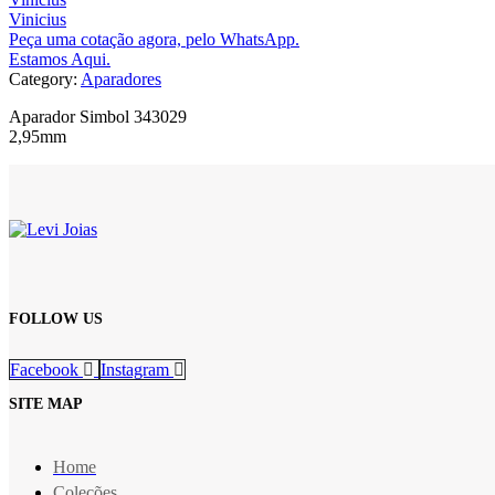
Vinicius
Peça uma cotação agora, pelo WhatsApp.
Estamos Aqui.
Category:
Aparadores
Aparador Simbol 343029
2,95mm
FOLLOW US
Facebook
Instagram
SITE MAP
Home
Coleções