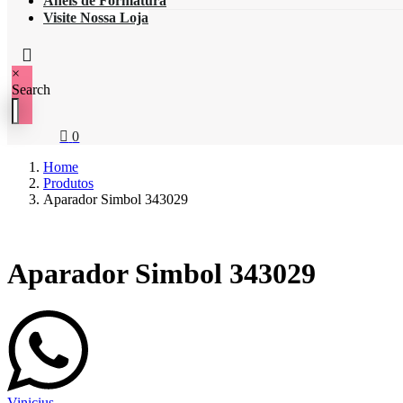
Anéis de Formatura
Visite Nossa Loja
×
Search
0
Home
Produtos
Aparador Simbol 343029
Aparador Simbol 343029
Vinicius