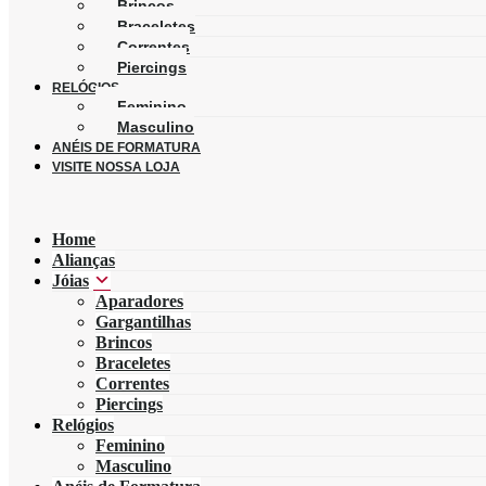
Brincos
Braceletes
Correntes
Piercings
RELÓGIOS
Feminino
Masculino
ANÉIS DE FORMATURA
VISITE NOSSA LOJA
Home
Alianças
Jóias
Aparadores
Gargantilhas
Brincos
Braceletes
Correntes
Piercings
Relógios
Feminino
Masculino