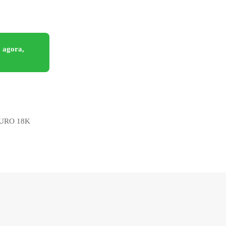
 agora,
URO 18K